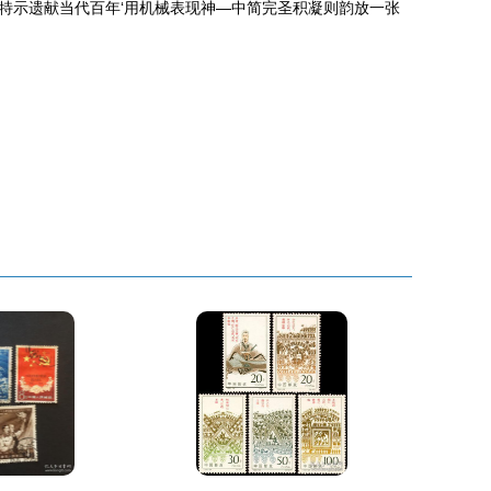
特示遗献当代百年‘用机械表现神—中简完圣积凝则韵放一张