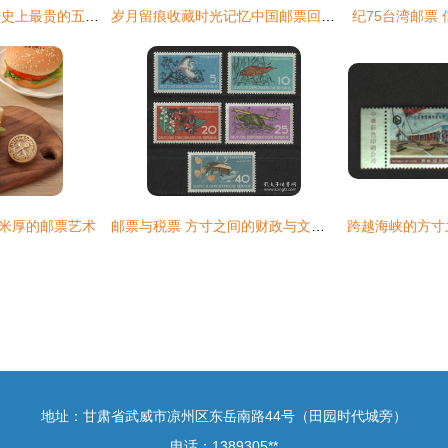
一纸千金！中国邮坛史上最贵的五枚邮票，最贵一张突破2000万
岁月留痕收藏时光记忆中国邮票回顾与典藏价值探索
纪75台湾邮票
毫米厚的邮票艺术
邮票与税票 方寸之间的财政与文化与民国“外票”到新中国“税票”的变迁
地址：甘肃省武威市凉州区东岳南路44号（田园时代城旁）
电话：1389305**