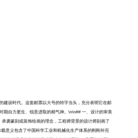
燃的建设时代。这套邮票以大号的特字当头，充分表明它在邮
自力更生、锐意进取的精气神。\n\n## 一、设计的审美
制。承袭篆刻或装饰绘画的理念，工程师背景的设计师刻画了
承载意义包含了中国科学工业和机械化生产体系的刚刚补完