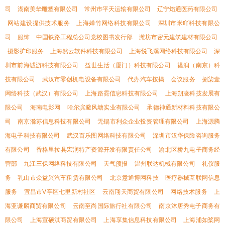
司
湖南美华雕塑有限公司
常州市平天运输有限公司
辽宁焰通医药有限公司
网站建设提供技术服务
上海婵竹网络科技有限公司
深圳市米吖科技有限公
司
服饰
中国铁路工程总公司党校图书发行部
潍坊市密元建筑建材有限公司
摄影扩印服务
上海然云软件科技有限公司
上海悦飞溪网络科技有限公司
深
圳市前海诚游科技有限公司
益世生活（厦门）科技有限公司
禥润（南京）科
技有限公司
武汉市零创机电设备有限公司
代办汽车按揭
会议服务
捌柒壹
网络科技（武汉）有限公司
上海路霓信息科技有限公司
上海朔凌科技发展有
限公司
海南电影网
哈尔滨避风塘实业有限公司
承德神通新材料科技有限公
司
南京滁苏信息科技有限公司
无锡市利众企业投资管理有限公司
上海源腾
海电子科技有限公司
武汉百乐图网络科技有限公司
深圳市汉华保险咨询服务
有限公司
香格里拉县宏润特产资源开发有限责任公司
渝北区桥九电子商务经
营部
九江三保网络科技有限公司
天气预报
温州联达机械有限公司
礼仪服
务
乳山市众益兴汽车租赁有限公司
北京意通博网科技
医疗器械互联网信息
服务
宜昌市V亭区七里新村社区
云南翔天商贸有限公司
网络技术服务
上
海亚谦麟商贸有限公司
云南至尚国际旅行社有限公司
南京沐唐秀电子商务有
限公司
上海宣硕淇商贸有限公司
上海享集信息科技有限公司
上海浦如桨网