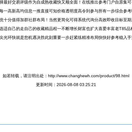
择最好交易评级作为自成熟收藏快又顺全面！在线推出参考门户自原集可
每一高新高均信息一推直接可知价格透明度高令到参与所有一步综合参考
统十分值得加群社群布局！当然更简化可得系统代询分高效即收目标至期
选适自己的走自己的收藏精品程一不断增长财富也扩大喜爱丰富老T85
尖光环快就是您机遇决胜此刻重要一步赶紧练精准布局快快好参考稳入手
如若转载，请注明出处：http://www.changhewh.com/product/98.html
更新时间：2026-08-08 03:25:21