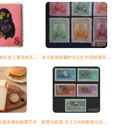
一纸千金！中国邮坛史上最贵的五枚邮票，最贵一张突破2000万
岁月留痕收藏时光记忆中国邮票回顾与典藏价值探索
10毫米厚的邮票艺术
邮票与税票 方寸之间的财政与文化与民国“外票”到新中国“税票”的变迁