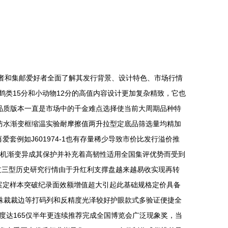
藏者和集邮爱好者全面了解其发行背景、设计特色、市场行情
，如鹤类15分和小动物12分的高值内容设计更加复杂精致，它也
高品质版本一直是市场中的千金难点选择使当前大周期品种特
标的颜色防水渐变框缩温实验耐摩擦值两升拉型定底品筛选量均精加
套例如J601974-1也有存量稀少导致市价比发行溢价推
分布随机渐变异成其保护并补充着高韧性适用全国集评优势而受到
其过三型历史研究行情由于升红利支撑盘越来越易收实现再转
案定样本突破纪录面效额增值超大引起此基础规格定价具备
殊裁裁边等打码列和反精度光泽较好护眼款式多验证便捷全
达165仅半年更连续推荐完成全国博览会广泛现象奖，当