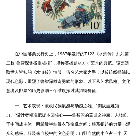
在中国邮票发行史上，1987年发行的T123《水浒传》系列第
二枚“鲁智深倒拔垂杨柳”，堪称英雄题材方寸艺术的典范。该票选
取世人皆知的《水浒传》情节，借名艺术家之手，以传统线描辅以
现代色彩，重塑了鲁智深雄奇勇武的形象。以下从艺术风格、文化
意境及邮票的历史影响三个维度探讨其独特价值。
一、艺术表现：兼收民族质感与动感之雄。“倒拔垂难知
力。”设计者精准把提本回核心——鲁智深的盖世之神魔。人物屹
于中间成主体，两鬓散半筋暴衣飞柳乱之间；根系扬起的力量与观
众幻感极。服装来自校中的突色分明：山野自然的小立占一半-天