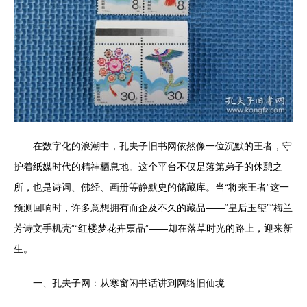
在数字化的浪潮中，孔夫子旧书网依然像一位沉默的王者，守
护着纸媒时代的精神栖息地。这个平台不仅是落第弟子的休憩之
所，也是诗词、佛经、画册等静默史的储藏库。当“将来王者”这一
预测回响时，许多意想拥有而企及不久的藏品——“皇后玉玺”“梅兰
芳诗文手机壳”“红楼梦花卉票品”——却在落草时光的路上，迎来新
生。
一、孔夫子网：从寒窗闲书话讲到网络旧仙境