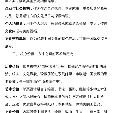
藏方案，满足其鉴赏与增值需求。
企业与社会机构
：作为馈赠合作伙伴、嘉宾或用于重要庆典的商务
礼品，彰显赠送方的文化品位与深厚情谊。
个人消费者
：用于个人纪念、家庭传承或赠送给长辈、友人，传递
文化内涵与美好祝福。
文化交流载体
：作为代表中国文化的特色产品，可用于国际交流与
展示。
二、 核心价值：方寸之间的艺术与历史
历史价值
：邮票被誉为“国家名片”，每一枚都记录着特定时期的政
治、经济、文化风貌。珍藏册通过系列邮票，串联起中国发展的重
要轨迹，是一部生动的“微型编年史”。
艺术价值
：邮票设计融合了绘画、书法、摄影、雕刻等多种艺术形
式，方寸之间尽显匠心。珍藏册本身的设计与装帧也往往采用烫
金、压纹、优质皮革或特种纸张，本身就是一件精美的工艺品。
文化价值
：内容涵盖中国书法、绘画、戏曲、生肖、古典文学、科