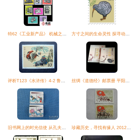
特62《工业新产品》 机械之美与文化担当的时代画卷
方寸之间的生命灵性 探寻动物邮票里的自然密码
评析T123《水浒传》4-2 鲁智深倒拔垂杨柳（1987年） 英雄气概与文化意象的方寸融合
丝绸《道德经》邮票册 平阳思思工艺品经营部的文化匠心
旧书网上的时光信使 从孔夫子到名人邮品
珍藏历史，寻找有缘人 2012年邮票与藏品背后的文化情怀