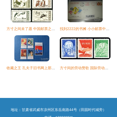
方寸之间未了愿 中国邮票之父的敦煌写生与陇原办展遗梦
找到2222的书摊 小小邮票中的大千世界
收藏之王 孔夫子旧书网上那些值得关注的“将来王者”邮票
方寸间的劳动赞歌 国际劳动邮票收藏与鉴赏
地址：甘肃省武威市凉州区东岳南路44号（田园时代城旁）